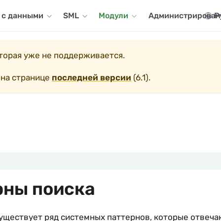
 с данными
SML
Модули
Администрирован
Р
оторая уже не поддерживается.
 на странице
последней версии
(
6.1
).
рны поиска
существует ряд системных паттернов, которые отвеча