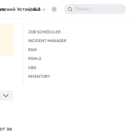
ие
усский
Установка
5.3
JOB SCHEDULER
INCIDENT MANAGER
RSM
RSMv2
UBA
INVENTORY
ют за