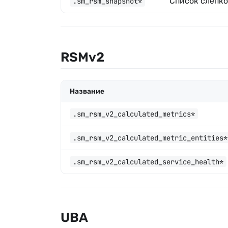
Список слепко
.sm_rsm_snapshot*
RSMv2
Название
.sm_rsm_v2_calculated_metrics*
.sm_rsm_v2_calculated_metric_entities*
.sm_rsm_v2_calculated_service_health*
UBA