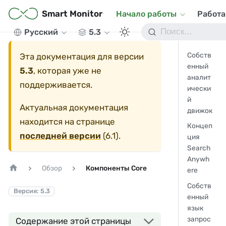
Smart Monitor
Начало работы
Работа
Русский
5.3
Собств
Эта документация для версии
енный
5.3
, которая уже не
аналит
поддерживается.
ически
й
Актуальная документация
движок
находится на странице
Концеп
последней версии
(
6.1
).
ция
Search
Anywh
Обзор
Компоненты Core
ere
Собств
Версия: 5.3
енный
язык
запрос
Содержание этой страницы