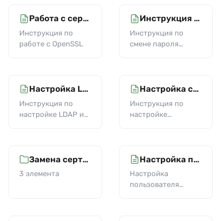
Работа с сертификатами
Инструкция по смене пароля пользователя
Инструкция по
Инструкция по
работе с OpenSSL
смене пароля
пользователя
admin
Настройка LDAP и LDAPS
Настройка сертификата для Smart Monitor Web
Инструкция по
Инструкция по
настройке LDAP и
настройке
LDAPS. Все
сертификата для
действия,
клиентского
описанные в
подключения по
статье, следует
Smart Monitor Web.
Замена сертификатов компонентов Smart Monitor
Настройка пользователя Smart Monitor
выполнять на том
3 элемента
Настройка
сервере кластера,
пользователя
где размещены
Smart Monitor
сертификат и
закрытый ключ