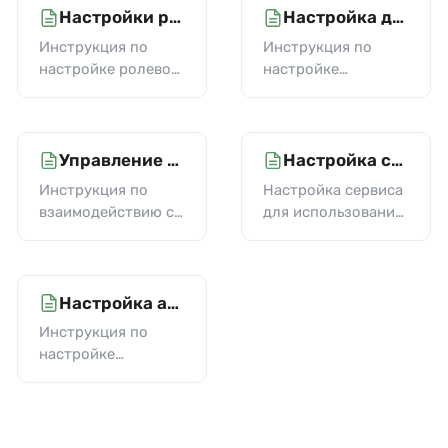
пользователя
Настройки ролевой модели
Настройка длительности сессии
admin (обычно это
Инструкция по
Инструкция по
первый узел
настройке ролевой
настройке
кластера).
модели Smart
длительности
Monitor.
сессии в Smart
Monitor
Управление Keystore через API
Настройка сервиса для использования портов ниже 1024
Инструкция по
Настройка сервиса
взаимодействию с
для использования
Keystore через API
портов ниже 1024
Настройка аутентификации через Kerberos
Инструкция по
настройке
аутентификации
пользователей
через Kerberos в
Smart Monitor.