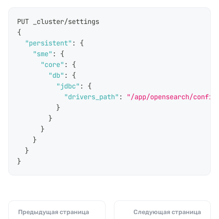
PUT _cluster/settings
{
"persistent"
:
{
"sme"
:
{
"core"
:
{
"db"
:
{
"jdbc"
:
{
"drivers_path"
:
"/app/opensearch/config
}
}
}
}
}
}
Предыдущая страница
Следующая страница