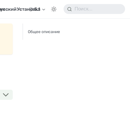
ие
усский
Установка
5.1
Общее описание