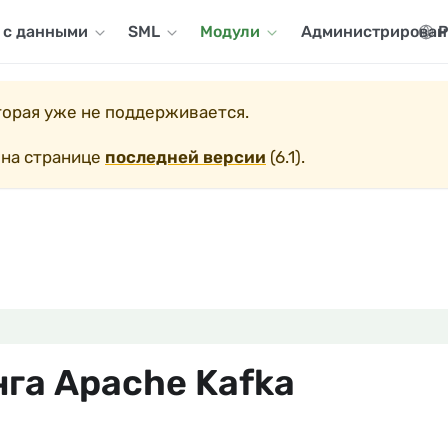
 с данными
SML
Модули
Администрирован
Р
оторая уже не поддерживается.
 на странице
последней версии
(
6.1
).
га Apache Kafka