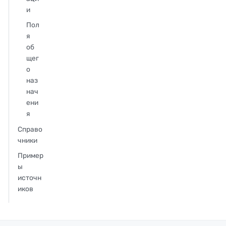
и
Пол
я
об
щег
о
наз
нач
ени
я
Справо
чники
Пример
ы
источн
иков