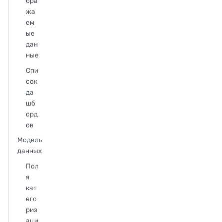
бра
жа
ем
ые
дан
ные
Спи
сок
да
шб
орд
ов
Модель
данных
Пол
я
кат
его
риз
аци