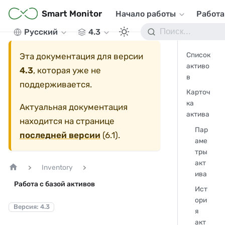
Smart Monitor
Начало работы
Работа
Русский
4.3
Список
Эта документация для версии
активо
4.3
, которая уже не
в
поддерживается.
Карточ
ка
Актуальная документация
актива
находится на странице
Пар
последней версии
(
6.1
).
аме
тры
акт
Inventory
ива
Работа с базой активов
Ист
ори
Версия: 4.3
я
акт