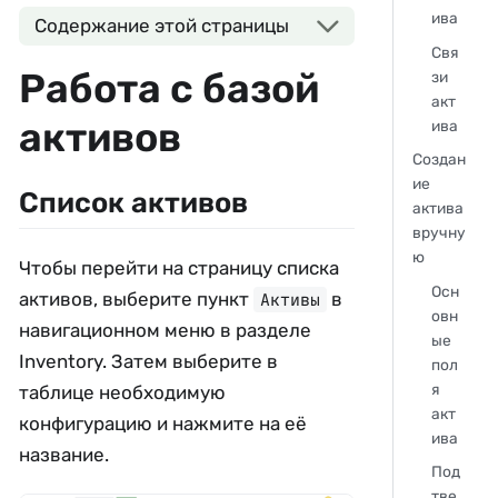
ива
Содержание этой страницы
Свя
Работа с базой
зи
акт
активов
ива
Создан
ие
Список активов
актива
вручну
ю
Чтобы перейти на страницу списка
Осн
активов, выберите пункт
в
Активы
овн
навигационном меню в разделе
ые
Inventory. Затем выберите в
пол
я
таблице необходимую
акт
конфигурацию и нажмите на её
ива
название.
Под
тве