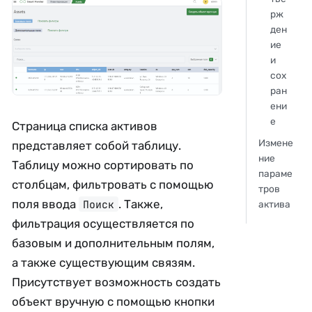
рж
ден
ие
и
сох
ран
ени
е
Страница списка активов
Измене
представляет собой таблицу.
ние
Таблицу можно сортировать по
параме
столбцам, фильтровать с помощью
тров
поля ввода
. Также,
Поиск
актива
фильтрация осуществляется по
базовым и дополнительным полям,
а также существующим связям.
Присутствует возможность создать
объект вручную с помощью кнопки