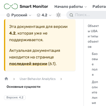
Smart Monitor
Начало работы
Работа
Русский
4.2
Объект
Эта документация для версии
ы UBA
4.2
, которая уже не
и типы
поддерживается.
объект
ов
Актуальная документация
Баз
находится на странице
овы
последней версии
(
6.1
).
е
пол
я
User Behavior Analytics
Доп
Основные сущности
олн
ите
льн
Версия: 4.2
ые