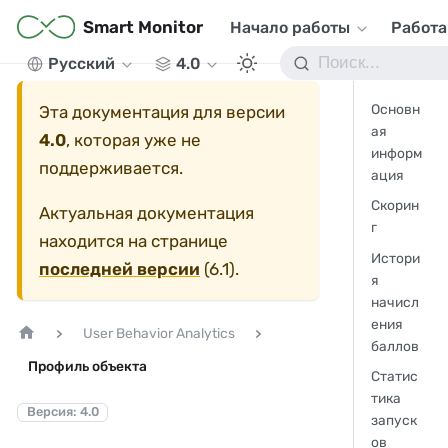
Smart Monitor
Начало работы
Работа
Русский
4.0
Основн
Эта документация для версии
ая
4.0
, которая уже не
информ
поддерживается.
ация
Скорин
Актуальная документация
г
находится на странице
Истори
последней версии
(
6.1
).
я
начисл
ения
User Behavior Analytics
баллов
Профиль объекта
Статис
тика
Версия: 4.0
запуск
ов