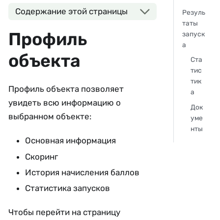
Содержание этой страницы
Резуль
таты
Профиль
запуск
а
объекта
Ста
тис
тик
Профиль объекта позволяет
а
увидеть всю информацию о
Док
выбранном объекте:
уме
нты
Основная информация
Скоринг
История начисления баллов
Статистика запусков
Чтобы перейти на страницу